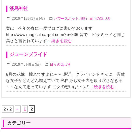
淡島神社
2010年12月17日(金)
パワースポット
,
旅行
,
日々の気づき
実は 今年の春に一度ブログに書いております
http://www.magical-carpet.com/?p=936 皆で ピラミッドと同じ
高さと言われています
…続きを読む
ジューンブライド
2010年5月9日(日)
日々の気づき
6月の花嫁 憧れですよね～～ 最近 クライアントさんに 素敵
な女子がどんどん増えていて 私自身も女子力を取り戻さなきゃ
～～なんて思っています 乙女の想いはいつの
…続きを読む
2 / 2
«
1
2
カテゴリー