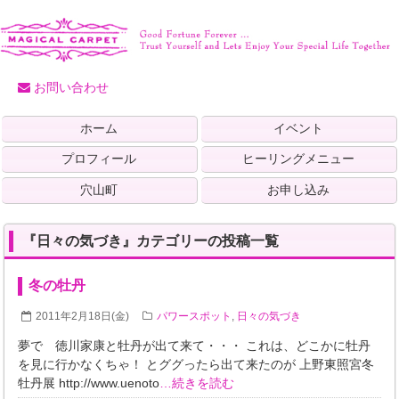
お問い合わせ
ホーム
イベント
プロフィール
ヒーリングメニュー
穴山町
お申し込み
『日々の気づき』カテゴリーの投稿一覧
冬の牡丹
2011年2月18日(金)
パワースポット
,
日々の気づき
夢で 徳川家康と牡丹が出て来て・・・ これは、どこかに牡丹
を見に行かなくちゃ！ とググったら出て来たのが 上野東照宮冬
牡丹展 http://www.uenoto
…続きを読む