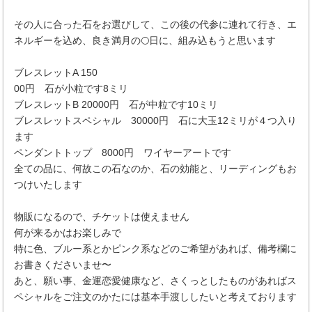
その人に合った石をお選びして、この後の代参に連れて行き、エ
ネルギーを込め、良き満月の🌕日に、組み込もうと思います
ブレスレットA 150
00円 石が小粒です8ミリ
ブレスレットB 20000円 石が中粒です10ミリ
ブレスレットスペシャル 30000円 石に大玉12ミリが４つ入り
ます
ペンダントトップ 8000円 ワイヤーアートです
全ての品に、何故この石なのか、石の効能と、リーディングもお
つけいたします
物販になるので、チケットは使えません
何が来るかはお楽しみで
特に色、ブルー系とかピンク系などのご希望があれば、備考欄に
お書きくださいませ〜
あと、願い事、金運恋愛健康など、さくっとしたものがあればス
ペシャルをご注文のかたには基本手渡ししたいと考えております