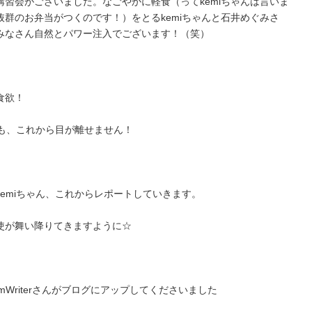
習会がございました。なごやかに軽食（ってkemiちゃんは言いま
群のお弁当がつくのです！）をとるkemiちゃんと石井めぐみさ
みなさん自然とパワー注入でございます！（笑）
食欲！
にも、これから目が離せません！
emiちゃん、これからレポートしていきます。
使が舞い降りてきますように☆
mWriterさんがブログにアップしてくださいました