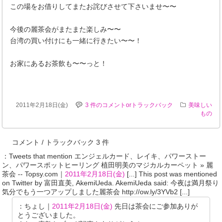
この場をお借りしてまたお詫びさせて下さいませ〜〜
今後の麗茶会がまたまた楽しみ〜〜
台湾の買い付けにも一緒に行きたい〜〜！
お家にあるお茶飲も〜〜っと！
2011年2月18日(金)
3 件のコメントorトラックバック
美味しい
もの
コメント / トラックバック 3 件
：Tweets that mention エンジェルカード、レイキ、パワーストー
ン、パワースポットヒーリング 植田明美のマジカルカーペット » 麗
茶会 -- Topsy.com｜
2011年2月18日(金)
[...] This post was mentioned
on Twitter by 富田直美, AkemiUeda. AkemiUeda said: 今夜は満月祭り
気分でもう一つアップしました麗茶会 http://ow.ly/3YVb2 [...]
：ちょし｜
2011年2月18日(金)
先日は茶会にご参加ありが
とうございました。