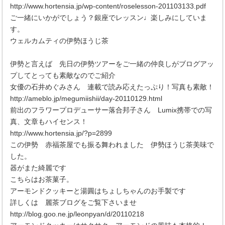
http://www.hortensia.jp/wp-content/roselesson-201103133.pdf
ご一緒にいかがでしょう？銀座でレッスン♩楽しみにしていま
す。
ウェルカムティの伊勢ほうじ茶
伊勢と言えば 先日の伊勢ツアーをご一緒の仲良しがブログアッ
プしてとっても素敵なのでご紹介
女優の石井めぐみさん 連載で読み応えたっぷり！写真も素敵！
http://ameblo.jp/megumiishii/day-20110129.html
前出のフラワープロデューサー落合邦子さん Lumix携帯での写
真、文章もハイセンス！
http://www.hortensia.jp/?p=2899
この伊勢 赤福茶屋でも振る舞われました 伊勢ほうじ茶美味で
した。
器がまた綺麗です
こちらはお茶菓子。
アーモンドクッキーと湯圓はちょしちゃんのお手製です
詳しくは 麗茶ブログをご覧下さいませ
http://blog.goo.ne.jp/leonpyan/d/20110218