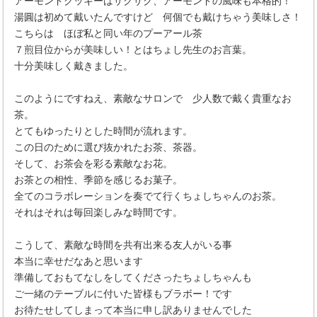
アーモンドクッキーはサクサク、アーモンドの風味も本格的！
湯圓は初めて戴いたんですけど 何個でも戴けちゃう美味しさ！
こちらは ほぼ私と同い年のプーアール茶
７煎目位からが美味しい！とはちょし先生のお言葉。
十分美味しく戴きました。
このようにですねえ、素敵なサロンで 少人数で戴く貴重なお
茶。
とてもゆったりとした時間が流れます。
この日のために選び抜かれたお茶、茶器。
そして、お茶会を彩る素敵なお花。
お茶との相性、季節を感じるお菓子。
全てのコラボレーションを奏でて行くちょしちゃんのお茶。
それはそれは毎回楽しみな時間です。
こうして、素敵な時間を共有出来る友人がいる事
本当に幸せだなあと思います
準備しておもてなしをしてくださったちょしちゃんも
ご一緒のテーブルに付いた皆様もブラボー！です
お待たせしてしまって本当に申し訳ありませんでした